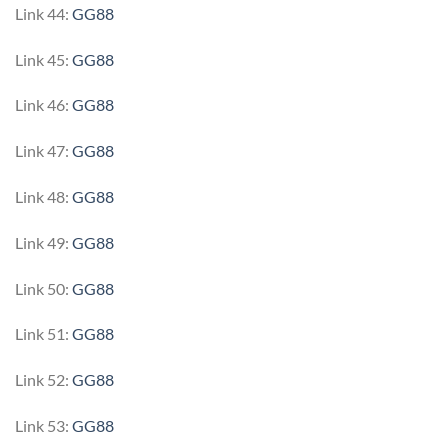
Link 44:
GG88
Link 45:
GG88
Link 46:
GG88
Link 47:
GG88
Link 48:
GG88
Link 49:
GG88
Link 50:
GG88
Link 51:
GG88
Link 52:
GG88
Link 53:
GG88