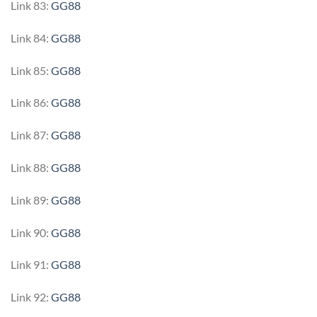
Link 83:
GG88
Link 84:
GG88
Link 85:
GG88
Link 86:
GG88
Link 87:
GG88
Link 88:
GG88
Link 89:
GG88
Link 90:
GG88
Link 91:
GG88
Link 92:
GG88