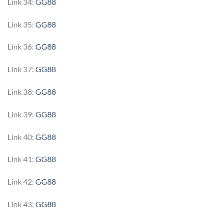
Link 34:
GG88
Link 35:
GG88
Link 36:
GG88
Link 37:
GG88
Link 38:
GG88
Link 39:
GG88
Link 40:
GG88
Link 41:
GG88
Link 42:
GG88
Link 43:
GG88