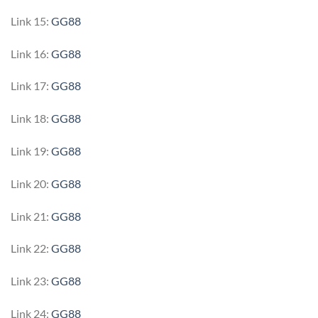
Link 15:
GG88
Link 16:
GG88
Link 17:
GG88
Link 18:
GG88
Link 19:
GG88
Link 20:
GG88
Link 21:
GG88
Link 22:
GG88
Link 23:
GG88
Link 24:
GG88