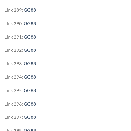
Link 289:
GG88
Link 290:
GG88
Link 291:
GG88
Link 292:
GG88
Link 293:
GG88
Link 294:
GG88
Link 295:
GG88
Link 296:
GG88
Link 297:
GG88
Link 298:
GG88