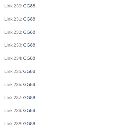
Link 230:
GG88
Link 231:
GG88
Link 232:
GG88
Link 233:
GG88
Link 234:
GG88
Link 235:
GG88
Link 236:
GG88
Link 237:
GG88
Link 238:
GG88
Link 239:
GG88