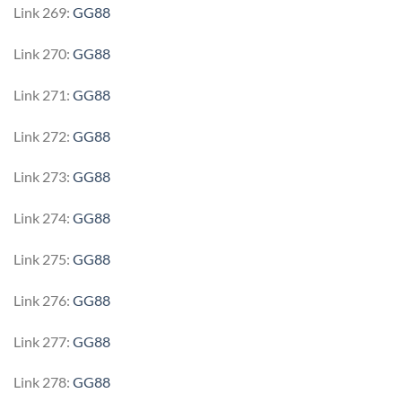
Link 269:
GG88
Link 270:
GG88
Link 271:
GG88
Link 272:
GG88
Link 273:
GG88
Link 274:
GG88
Link 275:
GG88
Link 276:
GG88
Link 277:
GG88
Link 278:
GG88