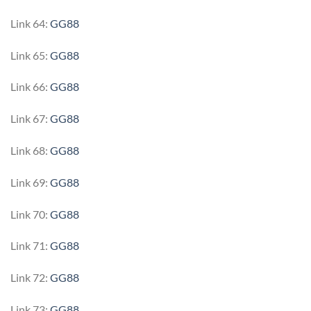
Link 64:
GG88
Link 65:
GG88
Link 66:
GG88
Link 67:
GG88
Link 68:
GG88
Link 69:
GG88
Link 70:
GG88
Link 71:
GG88
Link 72:
GG88
Link 73:
GG88