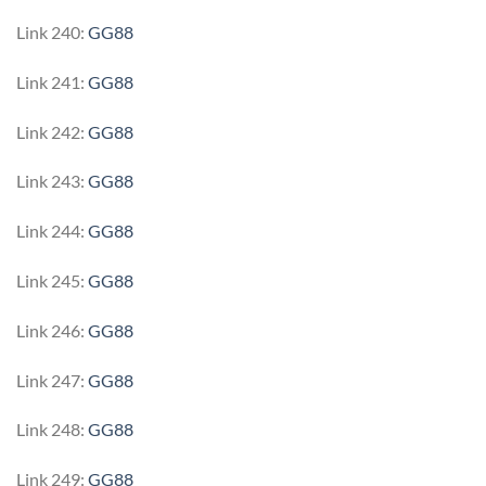
Link 240:
GG88
Link 241:
GG88
Link 242:
GG88
Link 243:
GG88
Link 244:
GG88
Link 245:
GG88
Link 246:
GG88
Link 247:
GG88
Link 248:
GG88
Link 249:
GG88