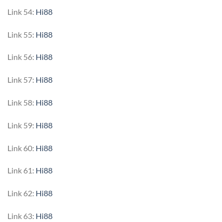
Link 54:
Hi88
Link 55:
Hi88
Link 56:
Hi88
Link 57:
Hi88
Link 58:
Hi88
Link 59:
Hi88
Link 60:
Hi88
Link 61:
Hi88
Link 62:
Hi88
Link 63:
Hi88