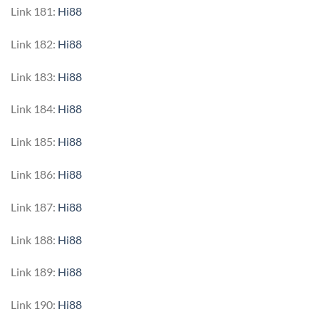
Link 181:
Hi88
Link 182:
Hi88
Link 183:
Hi88
Link 184:
Hi88
Link 185:
Hi88
Link 186:
Hi88
Link 187:
Hi88
Link 188:
Hi88
Link 189:
Hi88
Link 190:
Hi88