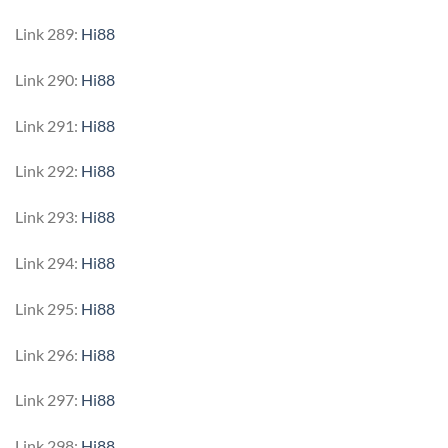
Link 289:
Hi88
Link 290:
Hi88
Link 291:
Hi88
Link 292:
Hi88
Link 293:
Hi88
Link 294:
Hi88
Link 295:
Hi88
Link 296:
Hi88
Link 297:
Hi88
Link 298:
Hi88