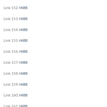
Link 152:
Hi88
Link 153:
Hi88
Link 154:
Hi88
Link 155:
Hi88
Link 156:
Hi88
Link 157:
Hi88
Link 158:
Hi88
Link 159:
Hi88
Link 160:
Hi88
Link 161:
Hi88