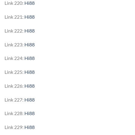
Link 220:
Hi88
Link 221:
Hi88
Link 222:
Hi88
Link 223:
Hi88
Link 224:
Hi88
Link 225:
Hi88
Link 226:
Hi88
Link 227:
Hi88
Link 228:
Hi88
Link 229:
Hi88