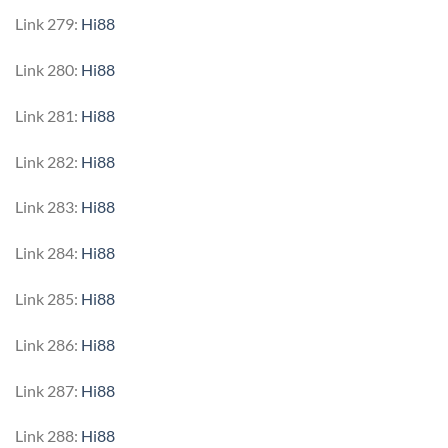
Link 279:
Hi88
Link 280:
Hi88
Link 281:
Hi88
Link 282:
Hi88
Link 283:
Hi88
Link 284:
Hi88
Link 285:
Hi88
Link 286:
Hi88
Link 287:
Hi88
Link 288:
Hi88