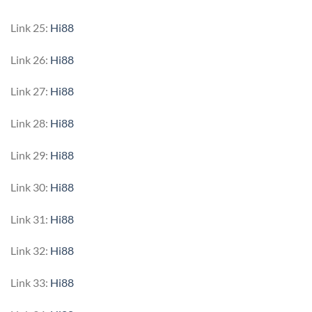
Link 25:
Hi88
Link 26:
Hi88
Link 27:
Hi88
Link 28:
Hi88
Link 29:
Hi88
Link 30:
Hi88
Link 31:
Hi88
Link 32:
Hi88
Link 33:
Hi88