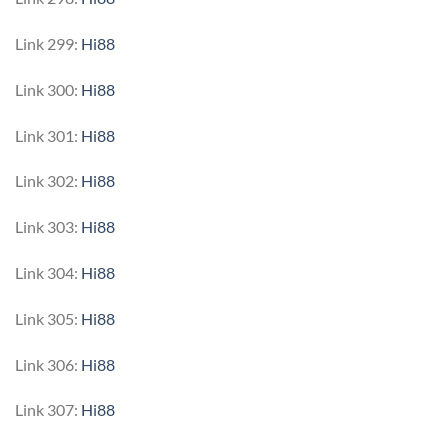
Link 299:
Hi88
Link 300:
Hi88
Link 301:
Hi88
Link 302:
Hi88
Link 303:
Hi88
Link 304:
Hi88
Link 305:
Hi88
Link 306:
Hi88
Link 307:
Hi88