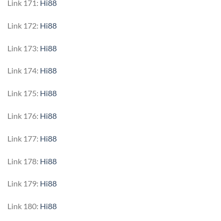
Link 171:
Hi88
Link 172:
Hi88
Link 173:
Hi88
Link 174:
Hi88
Link 175:
Hi88
Link 176:
Hi88
Link 177:
Hi88
Link 178:
Hi88
Link 179:
Hi88
Link 180:
Hi88