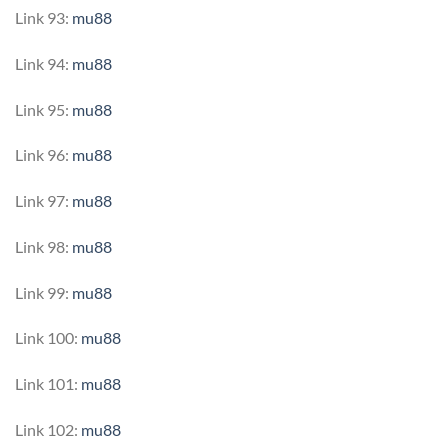
Link 93:
mu88
Link 94:
mu88
Link 95:
mu88
Link 96:
mu88
Link 97:
mu88
Link 98:
mu88
Link 99:
mu88
Link 100:
mu88
Link 101:
mu88
Link 102:
mu88