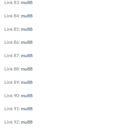
Link 83:
mu88
Link 84:
mu88
Link 85:
mu88
Link 86:
mu88
Link 87:
mu88
Link 88:
mu88
Link 89:
mu88
Link 90:
mu88
Link 91:
mu88
Link 92:
mu88