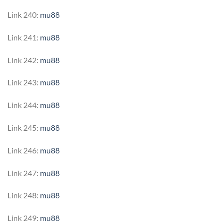
Link 240:
mu88
Link 241:
mu88
Link 242:
mu88
Link 243:
mu88
Link 244:
mu88
Link 245:
mu88
Link 246:
mu88
Link 247:
mu88
Link 248:
mu88
Link 249:
mu88