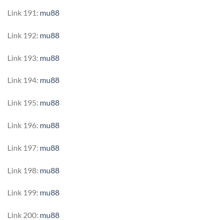
Link 191:
mu88
Link 192:
mu88
Link 193:
mu88
Link 194:
mu88
Link 195:
mu88
Link 196:
mu88
Link 197:
mu88
Link 198:
mu88
Link 199:
mu88
Link 200:
mu88