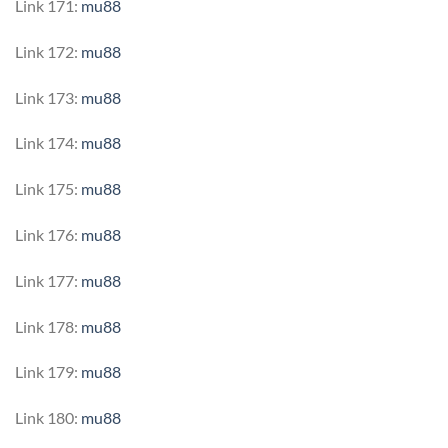
Link 171:
mu88
Link 172:
mu88
Link 173:
mu88
Link 174:
mu88
Link 175:
mu88
Link 176:
mu88
Link 177:
mu88
Link 178:
mu88
Link 179:
mu88
Link 180:
mu88