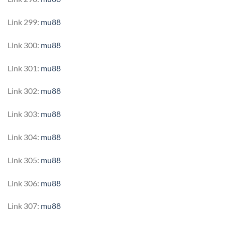
Link 299:
mu88
Link 300:
mu88
Link 301:
mu88
Link 302:
mu88
Link 303:
mu88
Link 304:
mu88
Link 305:
mu88
Link 306:
mu88
Link 307:
mu88