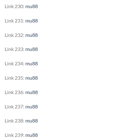
Link 230:
mu88
Link 231:
mu88
Link 232:
mu88
Link 233:
mu88
Link 234:
mu88
Link 235:
mu88
Link 236:
mu88
Link 237:
mu88
Link 238:
mu88
Link 239:
mu88