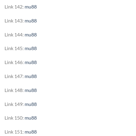
Link 142:
mu88
Link 143:
mu88
Link 144:
mu88
Link 145:
mu88
Link 146:
mu88
Link 147:
mu88
Link 148:
mu88
Link 149:
mu88
Link 150:
mu88
Link 151:
mu88