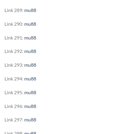
Link 289:
mu88
Link 290:
mu88
Link 291:
mu88
Link 292:
mu88
Link 293:
mu88
Link 294:
mu88
Link 295:
mu88
Link 296:
mu88
Link 297:
mu88
Link 298:
mu88