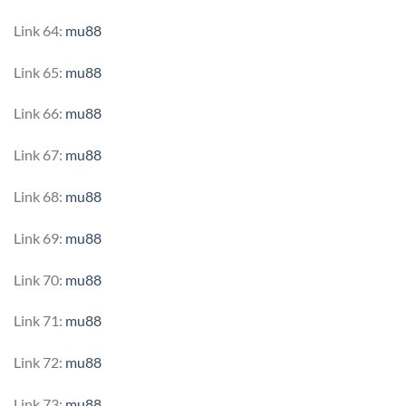
Link 64:
mu88
Link 65:
mu88
Link 66:
mu88
Link 67:
mu88
Link 68:
mu88
Link 69:
mu88
Link 70:
mu88
Link 71:
mu88
Link 72:
mu88
Link 73:
mu88