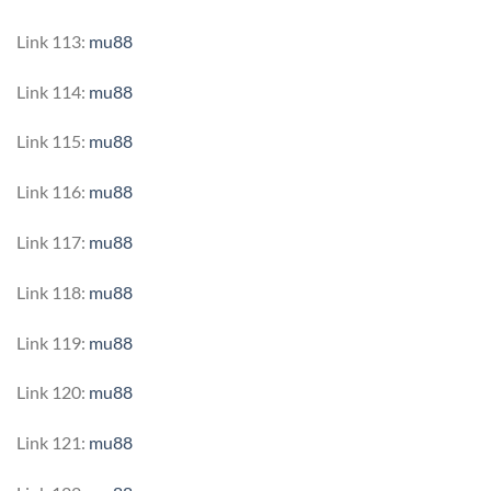
Link 113:
mu88
Link 114:
mu88
Link 115:
mu88
Link 116:
mu88
Link 117:
mu88
Link 118:
mu88
Link 119:
mu88
Link 120:
mu88
Link 121:
mu88