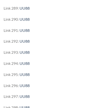
Link 289:
UU88
Link 290:
UU88
Link 291:
UU88
Link 292:
UU88
Link 293:
UU88
Link 294:
UU88
Link 295:
UU88
Link 296:
UU88
Link 297:
UU88
Link 298:
UU88