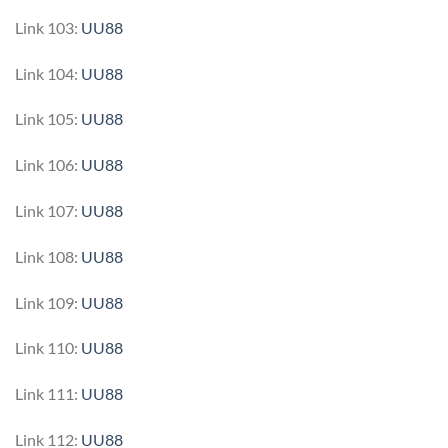
Link 103:
UU88
Link 104:
UU88
Link 105:
UU88
Link 106:
UU88
Link 107:
UU88
Link 108:
UU88
Link 109:
UU88
Link 110:
UU88
Link 111:
UU88
Link 112:
UU88