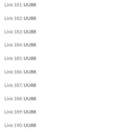
Link 181:
UU88
Link 182:
UU88
Link 183:
UU88
Link 184:
UU88
Link 185:
UU88
Link 186:
UU88
Link 187:
UU88
Link 188:
UU88
Link 189:
UU88
Link 190:
UU88