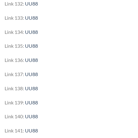
Link 132:
UU88
Link 133:
UU88
Link 134:
UU88
Link 135:
UU88
Link 136:
UU88
Link 137:
UU88
Link 138:
UU88
Link 139:
UU88
Link 140:
UU88
Link 141:
UU88