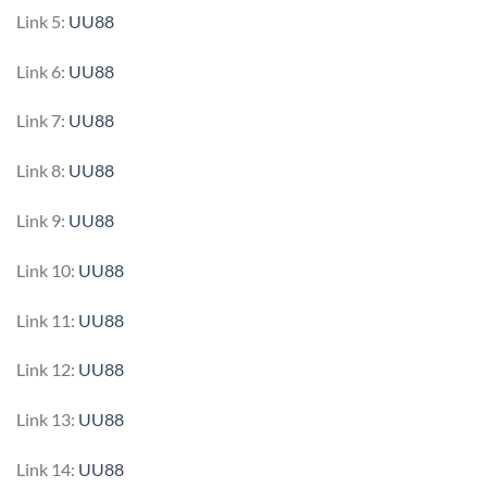
Link 5:
UU88
Link 6:
UU88
Link 7:
UU88
Link 8:
UU88
Link 9:
UU88
Link 10:
UU88
Link 11:
UU88
Link 12:
UU88
Link 13:
UU88
Link 14:
UU88