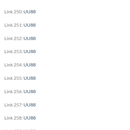
Link 250:
UU88
Link 251:
UU88
Link 252:
UU88
Link 253:
UU88
Link 254:
UU88
Link 255:
UU88
Link 256:
UU88
Link 257:
UU88
Link 258:
UU88