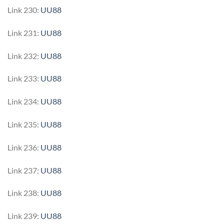
Link 230:
UU88
Link 231:
UU88
Link 232:
UU88
Link 233:
UU88
Link 234:
UU88
Link 235:
UU88
Link 236:
UU88
Link 237:
UU88
Link 238:
UU88
Link 239:
UU88